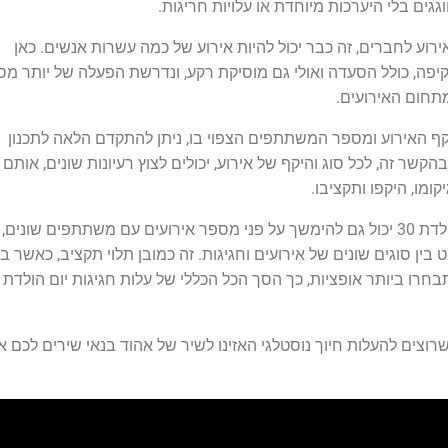
גים בלי היערכות מיוחדת או עלויות חריגות.
וע לחברים, זה כבר יכול להיות אירוע של כמה עשרות אנשים. כאן
יפה, כולל הסעדה ואולי גם מוסיקת רקע, ונדרשת הפעלה של יותר מ
תחום האירועים.
 האירוע ומספר המשתתפים הצפוי בו, ניתן להתקדם הלאה לתכנון
יונות ליום הולדת 30. בהקשר זה, לכל סוג והיקף של אירוע, יכולים לצוץ רעיונות שונים, אותם 
קומו, היקפו ותקציבו.
חשוב לומר כי ציון יום הולדת 30 יכול גם להימשך על פני מספר אירועים עם משתתפים שונים,
ין סוגים שונים של אירועים וחגיגות. זה כמובן תלוי תקציב, כאשר בא
רוצים להעלות חיוך נוסטלגי האזינו לשיר של אהוד בנאי שירים לכם א