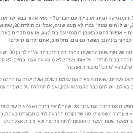
מאז אהוד בנאי שר את
שירו הידוע "הילד בן 30, יש לו חום גבוה" עברו לא מעט שנים, אבל יום הולדת 30, שהוא
ים – אפשר לחגוג באופן רומנטי עם בת הזוג, או עם חברים בארו
לבחור ביניהם: אפשר גם וגם. מזל טוב, אתם ילדים גדולים!
אהוד בנאי, בשיר המפורסם של סוף שנות התשעים במאה הקודמת, כתב על "הילד
הספה בבית הוריו" – על אותו צעיר שלא מוצא את עצמו בחיים, לא הח
 שלו, והוא "מובטל מעבודה ואהבה".
עט צעירים, שאינם מוצאים את עצמם בעולם, אולם ישנם גם הרבה מ
ם החוגגים 30 שנים בעולם, ויש להם כבר מקצוע או עסק, ואפילו התחלה של משפחה קט
חפשים את דרכם, וגם עבור אלו שהחלו את דרכם העצמאית עוד לפני ג
 אין ספק כי גיל 30 הוא ציון דרך משמעותי, סוג של נקודת המראה לחיים הבוגרים באמת, כ
יותר מאשר שנות העשרים הנוטות להיות פרועות ולא יציבות אצל רבים.