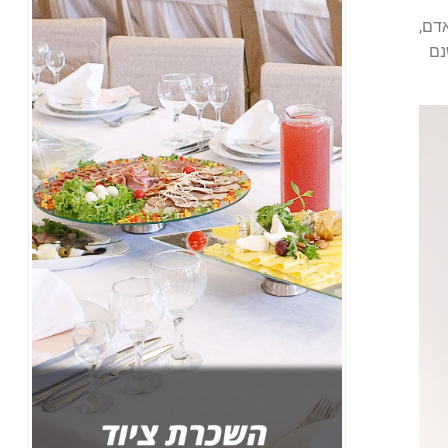
דם,
נם