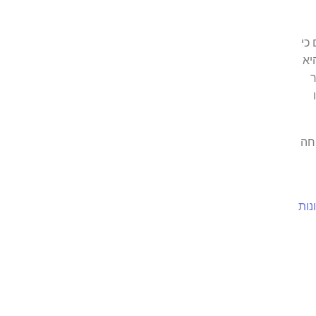
ים כי
 הארץ, ארוחה רומנטית בצפון כחלק מחגיגת יום הולדת 30 היא
ר
של ארוחה
נות