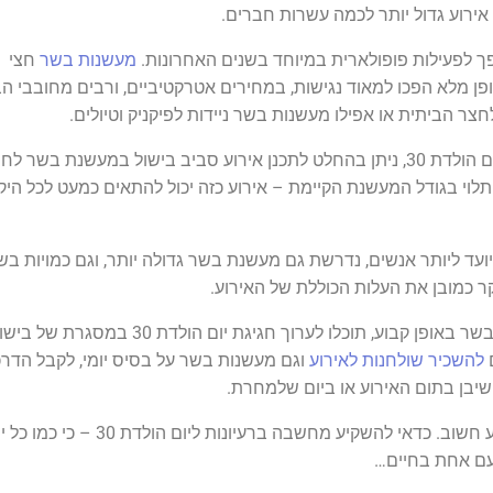
ירוע גדול יותר לכמה עשרות חברים.
 לפעילות פופולארית במיוחד בשנים האחרונות.
מעשנות בשר
חצי
ופן מלא הפכו למאוד נגישות, במחירים אטרקטיביים, ורבים מחובבי ה
ר הביתית או אפילו מעשנות בשר ניידות לפיקניק וטיולים.
במסגרת של רעיונות ליום הולדת 30, ניתן בהחלט לתכנן אירוע סביב בישול במעשנת בשר לח
וי בגודל המעשנת הקיימת – אירוע כזה יכול להתאים כמעט לכל היק
ועד ליותר אנשים, נדרשת גם מעשנת בשר גדולה יותר, וגם כמויות בש
ר כמובן את העלות הכוללת של האירוע.
גם אם אין לכם מעשנת בשר באופן קבוע, תוכלו לערוך חגיגת יום הולדת 30 במסגרת של 
להשכיר שולחנות לאירוע
וגם מעשנות בשר על בסיס יומי, לקבל הדר
יבן בתום האירוע או ביום שלמחרת.
הינו אירוע חשוב. כדאי להשקיע מחשבה ברעיונות ליום הולדת 30 – כי כ