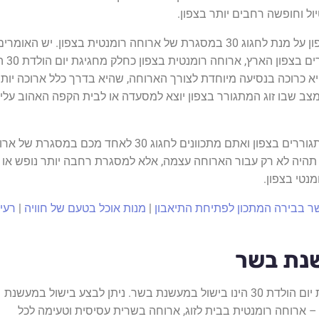
ול וחופשה רחבים יותר בצפון.
לא חייבים להתגורר בצפון על מנת לחגוג 30 במסגרת של ארוחה רומנטית בצפון. יש האומר
דווקא אם אינכם מתגוררים בצפון
היא כרוכה בנסיעה מיוחדת לצורך הארוחה, שהיא בדרך כלל ארוכה יות
ב שבו זוג המתגורר בצפון יוצא למסעדה או לבית הקפה האהוב עליו
בדרך כלל, אם אינכם מתגוררים בצפון ואתם מתכוונים לחגוג 30 לאחד מכם במסגרת 
 תהיה לא רק עבור הארוחה עצמה, אלא למסגרת רחבה יותר נופש או
מנטי בצפון.
ר בבירה המתכון לפתיחת התיאבון
|
מנות אוכל בטעם של חוויה
|
רעיו
נת בשר
רעיון אחר לגמרי לחגיגת יום הולדת 30 הינו בישול במעשנת בשר. ניתן לבצע בישול במעשנת
 – ארוחה רומנטית בבית לזוג, ארוחה בשרית עסיסית וטעימה לכל