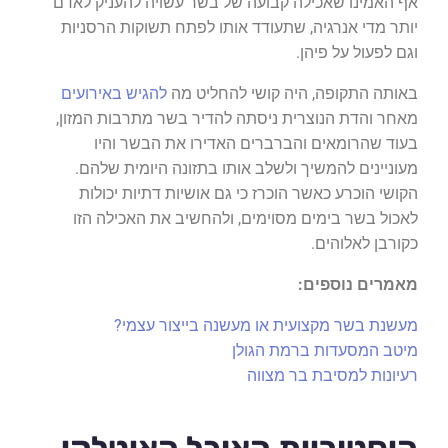
אף האמינו שאכילה קבועה של בשר עשויה להעניק לאדם
יותר מדי אנרגיה, שתעודד אותו לפתח תשוקות הרסניות
וגם לפעול על פיהן.
באותה התקופה, היה קושי להחליט מה
להגיש באירועים
מאחר והדת הנוצרית ניסתה להדיר בשר מתרבות המזון,
בעוד שהרומאים והברברים האדירו את הבשר והיו
מעוניינים להמשיך ולשלב אותו בתזונה היומית שלהם.
הקושי הוכרע כאשר הוכרז כי גם אושיות דתיות יכולות
לאכול בשר בימים מסוימים, ולהחשיב את האכילה הזו
כקורבן לאלוהים.
מאמרים נוספים:
מעשנת בשר מקצועית או מעשנה בייצור עצמי?
מיטב המסעדות ברמת הגולן
רעיונות למסיבת בר מצווה