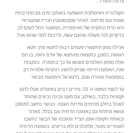
צרפת וספרד.
הקולינריה האיטלקית הושפעה באותם ימים גם מתרבויות
שונות וגם מדתות. לאחר שקונסטנטין הכריז שהנצרות
היא הדת החוקית של האימפריה, המשטר החל לשים לב
בדקדוק לכל פעולה שהעם עשה, ולרבות למה שהוא אכל.
אכילה ומזון התקשרו פעמים רבות לחטא ומין: חטא
הגאווה, כמובן, כתוצאה מהחטא של אדם וחווה, בו הם
אכלו ממזון האלוהים ונענשו על כך בחומרה. בעקבות
זאת, האמונה הייתה שניתן להשיג רוחניות אלוהית רק
באמצעות טוהרה וצום, בדגש על הימנעות מבשר.
עד לסוף המאה ה- 10, נזירים רבים באיטליה אכלו לחם
וקטניות בלבד, בשילוב עם מעט גבינה וביצים שהותר
לאכול בחלק מהימים ופירות העונה. הבשר נחשב למסוכן
ונושא מחלות גם באמונה הדתית וגם בכלל, מאחר
ובאותה תקופה אופן הצייד וההכנה של הבשר נחשבו
לאכזריים מאוד, מלוכלכים ולא בריאים. באמונה הדתית