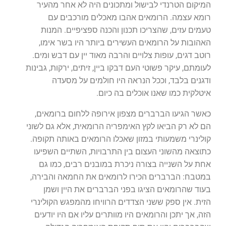
המיקום הטרנדי לבישול ומתכונים היה לא אחר מהעיר
רומא עצמה. הרומאים אהבו מאכלים מורכבים עם
טעמים עזים, שהצריכו תכנון והכנה ספציפיים. המנות
האהובות על הרומאים העשירים ביותר היו בשר אימו,
רוטב דגים, עופות צלויים והרבה מאוד יין עם דבש ומים.
לעומתם, עיקר פשוטי העם דבקו ביין, זיתים, ירקות, גבינות
ודגנים בלבד, וככל הנראה היו חולמים על מסעדה
איטלקית כמו שאנו אוכלים בה כיום.
כאשר הגיעו הברברים מצפון אירופה ללחום ברומאים,
הם לא רק הביאו לקץ האימפריה הרומאית, אלא גם לשוני
קולינרי משמעותי במזון שאכלו הרומאים באותה תקופה.
כתוצאה מהשוני העצום בין התרבויות, השתיים השפיעו
אחת על השנייה בצורה ניכרת במובנים רבים, כמו גם
במטבח: הברברים הכירו לרומאים את החמאה והבירה,
בעוד שהרומאים הציגו בפני הברברים את היין ושמן
הזית. אין ספק ששני הצדדים הרוויחו מהמפגש הקולינרי
הזה, אך יתכן והרומאים היו מוותרים עליו אם היו יודעים