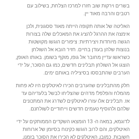
בשרים וירקות שוב חזרו למרכז הצלחת, בשילוב עם
רטבים והרבה מאוד יין.
האליטה של אותה תקופה הייתה מאוד ססגונית, ולכן
אימצה את ההרגל להציג את המאכלים שלה בצורות
הגשה מיוחדות ויצירתיות: ציפורים הוגשו מקושטות
בנוצות שלהן בעודן בחיים. חזיר הובא אל השולחן
כשראשו עדיין מחובר אל גופו, מוקף בשומן. באותו האופן,
הוצגו אל השולחן תבלינים חדשים, כמו גם הסוכר, על ידי
הערבים שהתבססו בסיציליה באותם ימים.
חלק מהתבלינים שהערבים הכירו לאיטלקים היו לא פחות
מהמלח והפלפל! מדהים שהצליחו לבשל בלעדיהם עד
אז. תבלינים אלו עזרו לאיטלקים לשדרג את המתכונים
שלהם ולהוסיף טעמים חדשים וייחודיים לשולחנם.
לדוגמא, במאה ה- 13 הומצאו השקדים הממותקים על ידי
האיטלקים, והם לרוב הוגשו כקינוח בסיומן של ארוחות
חשובות. כמובן, האיטלקים לא הכירו את הסוכר בזמנו,