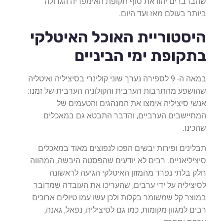
שהברברים יהוו את סוף תקופת האימפריה הגדולה
ביותר בעולם מאז ועד היום.
היסטוריית האוכל האיטלקי
בתקופת ימי הביניים
במאה ה- 9 לספירה נערך שוני קולינרי בסיציליה ואיטליה
שהושפע מהתרבות הערבית והקולוניה הערבית של זמנו:
אנשי סיציליה אימצו את המנהגים והטעמים של
המתיישבים הערביים, והדבר התבטא גם במאכלים
שהכינו.
תבלינים ופירות יבשים הפכו לנפוצים מאוד במאכלים
סיציליאניים. רבים לא יודעים שהפסטה היבשה, המהווה
חלק בלתי נפרד מהמזון האיטלקי הגיעה לראשונה
לסיציליה על ידי ערבים, שהעריכו את העובדה שמדובר
במוצר קל שמשומר בקלות ולכן עשו עמו טיולים ארוכים
רבים למגוון מקומות, כמו גם לסיציליה, נפאל, גאנה,