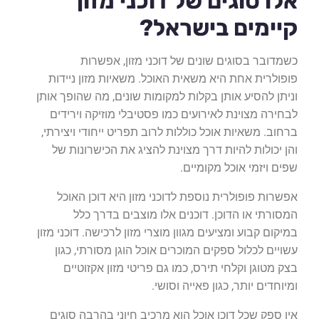
אלו סוגים של דוכני מזון
קיימים בישראל?
כשמדובר בסוגים שונים של דוכני מזון, אפשרות
פופולרית אחת היא משאית האוכל. משאיות מזון ניידות
וניתן להסיע אותן בקלות למקומות שונים, מה שהופך אותן
לבחירה מצוינת לאירועים כמו פסטיבלי מוזיקה וירידים
ברחוב. משאיות אוכל כוללות לרוב תפריט ייחודי ויצירתי,
והן יכולות להיות דרך מצוינת להציג את הכישרונות של
שפים ויזמי אוכל מקומיים.
אפשרות פופולרית נוספת לדוכני מזון היא דוכן האוכל
המסורתי או הדוכן. דוכנים אלו מוצבים בדרך כלל
במיקום קבוע ומציעים מגוון מוצרי מזון לרכישה. דוכני מזון
עשויים לכלול ספקים המוכרים אוכל הוגן מסורתי, כגון
בצק מטוגן וקלחי תירס, כמו גם פריטי מזון אקזוטיים
ומיוחדים יותר, כגון פאייה וסושי.
אין ספק שכל דוכן אוכל הוא מרכיב חיוני בהרבה סוגים