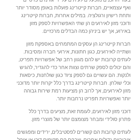
ואף עצמאיים, חברות קייטרינג פועלות באופן מסודר יותר
ותחת רישיון ורגולציה. במילים אחרות, חברות קייטרינג
ודוכני מזון לאירועים הן שתי האפשרויות לספק מזון
באירוע, אך יש ביניהן כמה הבדלים מרכזיים.
חברות קייטרינג הן עסקים המתמחים באספקת מזון
ושתייה לאירועים, כגון חתונות, אירועי חברה ומסיבות.
לעתים קרובות יש להם מגוון רחב של אפשרויות תפריט,
והם יכולים לספק שרתים וצוות אחר כדי להגדיר, להגיש
ולנקות. הם עשויים גם לספק ציוד כגון שולחנות, כיסאות
וכלי שולחן. חברות קייטרינג בדרך כלל יקרות יותר מדוכני
מזון לאירועים, אך לרוב הן מציעות רמת שירות גבוהה
יותר ואפשרויות תפריט נרחבות יותר.
דוכני מזון לאירועים, לעומת זאת, מציעים בדרך כלל
פתרון סולידי ומבחר מצומצם יותר של מוצרי מזון.
לעתים קרובות הם קשורים לפסטיבלים, ירידים ומפגשים
ציבוריים גדולים אחרים, שבהם הם מקימים דוכן או אוהל