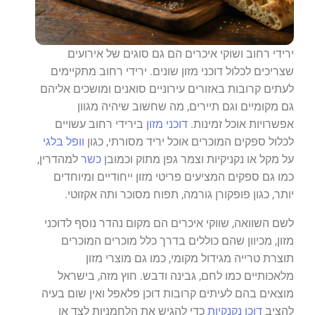
ירידי רחוב ושוקי איכרים הם גם סוגים של אירועים
שצריכים לכלול דוכני מזון שונים. ירידי רחוב מתקיימים
לעתים קרובות באזורים עירוניים סואנים ומושכים אליהם
גם מקומיים וגם תיירים, מה שחשוב שיהיה מגוון
אפשרויות אוכל זמינות.
דוכני מזון
בירידי רחוב עשויים
לכלול ספקים המוכרים אוכל יריד מסורתי, כגון
וופל בלגי
על מקל או נקניקיות וצמר גפן מתוק וכמובן
כשר
למהדרין,
כמו גם ספקים המציעים פריטי מזון ייחודיים ומיוחדים
יותר, כגון פופקורן גורמה, תפוח מסוכר ותה אקזוטי.
לשם השוואה, שווקי איכרים הם מקום נהדר נוסף לדוכני
מזון, מכיוון שהם כוללים בדרך כלל מוכרים המוכרים
תוצרת טרייה מגידול מקומי, כמו גם מוצרי מזון
מלאכותיים כמו לחם, גבינה ודבש. חוץ מזה, בישראל
מוצאים בהם לעיתים קרובות דוכן פלאפל ואין שום בעיה
להציב
דוכן נקנקיות
כדי להגיש את הלחמניות לצד או