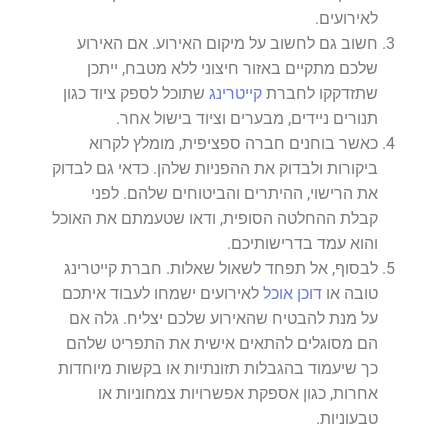
לאירועים.
חשוב גם לחשוב על מיקום האירוע. אם האירוע
שלכם מתקיים באזור חיצוני ללא מטבח, ייתכן
שתזדקקו לחברת
קייטרינג
שתוכל לספק ציוד כגון
תנורים ניידים, מבערים וציוד בישול אחר.
כאשר בוחנים חברה ספציפית, מומלץ לקרוא
ביקורות ולבדוק את ההפניות שלהן. כדאי גם לבדוק
את הרישוי, ההיתרים והביטוחים שלהם. לפני
קבלת ההחלטה הסופית, ודאו שטעמתם את האוכל
והוא עמד בדרישותיכם.
לבסוף, אל תפחד לשאול שאלות. חברת קייטרינג
טובה או
דוכן אוכל
לאירועים ישמחו לעבוד איתכם
על מנת להבטיח שהאירוע שלכם יצליח. גלה אם
הם מסוגלים להתאים אישית את התפריט שלהם
כך שיעמוד בהגבלות תזונתיות או בקשות מיוחדות
אחרות, כגון אספקת אפשרויות צמחוניות או
טבעוניות.