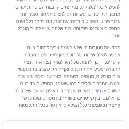
להגיש אוכל למשתתפים. לעתים קרובות הם פחות יקרים
מחברות קייטרינג ועשויות גם להציע תמחור סביר יותר
עבור פריטי תפריט בודדים. עם זאת, הם בדרך כלל אינם
מספקים צוות או ציוד והשירות שלהם עשוי להיות מוגבל
יותר.
החדשות הטובות הן שלא באמת צריך לבחור. כיום
אפשר לשלב שירות של דוכני מזון לאירועים מחברת
קייטרינג – וכך ליהנות מכל העולמות. מצד אחד, נציגי
החברה יפעילו את הדוכנים ואף ידאגו להציב בהם אנשי
צוות מובילים, מנוסים ומיומנים. מצד שני, הלוק והאווירה
יהיו משוחררים וקלילים כמו שאנחנו מחפשים בדוכנים
השווים או
פוד טראק
שיש ברחבי העולם. אז עם שילוב כל
כך אלגנטי בין
קייטרינג בשרי
לבין תפריט מעודכן של
קייטרינג טבעוני
לכל הגילאים, אין פה בכלל התלבטות.