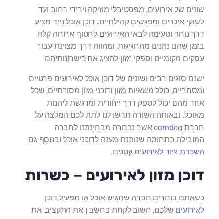
שונים של אירועים, מפסטיבלי מוזיקה וירידי רחוב ועד
לשוקי איכרים ומפגשים קהילתיים
.
דוכן אוכל נייד מציע
דרך נוחה וטעימה לבאי האירועים לחטוף ארוחה קלה
בזמן שהם נהנים מהחגיגות, ומהווה דרך מצוינת עבור
עסקים מקומיים וספקי מזון להציג את כישרונותיהם.
ישנם סוגים רבים ושונים של דוכן אוכל לאירועים פרטיים
ומסחריים, כולל משאיות מזון ודוכני מזון מסורתיים, שכל
אחד מהם יכול לספק דרך ייחודית ומרגשת ליהנות
מאוכל. ובאותה השורה תרשו לנו לתת לכם המלצה על
חברת
corndog
אשר נבחרה מבחינתנו לחברה
המובילה בתחומה שנותנת מענה לדוכני אוכל ובנוסף גם
השכרת ציוד לאירועים
קטנים.
דוכן מזון לאירועים – כשרות
כשאתם בוחרים חברה שתגיש אוכל או תפעיל
דוכן
לאירועים
שלכם, חשוב לקחת בחשבון את התקציב, את