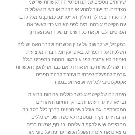
שירותים נוספים שניתנו ופרטי ההתקשרות של שני
הצדדים. זה יעזור למנוע אי הבנות או בעיות שעלולות
להתעורר במהלך תהליך הקייטרינג. כמו כן, מומלץ לדבר
עם הקייטרינג כמה ימים לפני האירוע כדי לאשר את
הפרטים ולבדוק את כל השינויים של הרגע האחרון.
במקביל, יש לחשוב על עניין הכשרות ולברר האם יש לזה
השלכות על התפריט. באופן עקרוני, חברה מקצועית
ואמינה לא אמורה לפגוע במגוון המנות בתפריט בגלל
דרישה לכשרות כזו או אחרת. אם כבר אז להפך: הכשרות
גורמת להפעלת יצירתיות ועוזרת לבנות תפריט
אקסקלוסיבי לכל אירוע ואירוע בנפרד.
היתרונות של קייטרינג כשר כוללים ארוחות בריאות
ובריאות יותר העומדות בחוקי התזונה היהודיים
המסורתיים. גם אוכל כשר מכינים בדרך כלל בסביבה
הרבה יותר נקייה ממטבח לא כשר, שכן יש כללים
מחמירים שיש להקפיד עליהם. בנוסף, אנשים רבים
מוצאים את איכות האוכל הכשר עדיפה על סוגי מזון