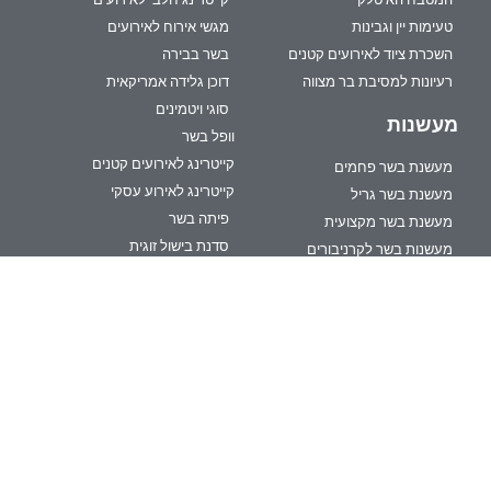
טעימות יין וגבינות
מגשי אירוח לאירועים
השכרת ציוד לאירועים קטנים
בשר בבירה
רעיונות למסיבת בר מצווה
דוכן גלידה אמריקאית
סוגי ויטמינים
מעשנות
וופל בשר
קייטרינג לאירועים קטנים
מעשנת בשר פחמים
קייטרינג לאירוע עסקי
מעשנת בשר גריל
פיתה בשר
מעשנת בשר מקצועית
סדנת בישול זוגית
מעשנות בשר לקרניבורים
דוכני אוכל ויקבים
קייטרינג
דוכן אוכל
מסעדות רומנטיות
דוכן המבורגרים לאירועים
מסעדה איטלקית
מסעדה רומנטית
מאמרי אורח
דוכן פיצה לאירועים
דוכני מזון