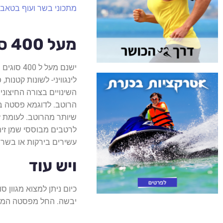
מתכוני בשר ועוף בטאבון
מעל 400 סוגים של פסטות
ישנם מעל
לינגוויני- לשונות קטנות,
השינויים בצורה החיצונ
הרוטב. לדוגמא פסטה ב
שיותר מהרוטב. לעומת זא
לרטבים מבוססי שמן זי
עשירים בירקות או בשר.
ויש עוד
כיום ניתן למצוא מגוון ס
יבשה. החל מפסטה המוגש