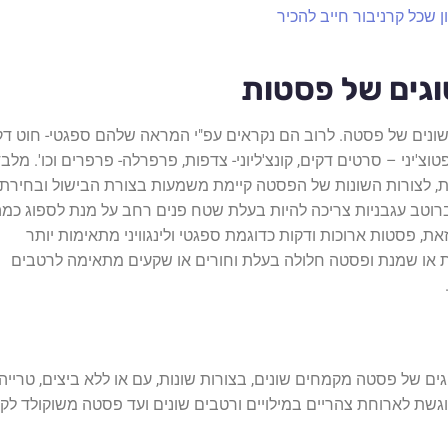
 שכל קרניבור חייב להכיר
 ל 400 סוגים שונים של פסטה. לרוב הם נקראים עפ"י המראה שלהם ספגטי- חוט דק
 פטוצ'יני – סרטים דקים, קונצ'ליוני- צדפות, פרפרלה- פרפרים וכו'. מלב
ית, לצורות השונות של הפסטה קיימת משמעות בצורת הבישול ובחירת
רוטב עגבניות צריכה להיות בעלת שטח פנים רחב על מנת לספוג כמה
ת, פסטות ארוכות ודקות כדוגמת ספגטי ולינגוויני מתאימות יותר
ת או שמנת ופסטה חלולה בעלת וחורים או שקעים מתאימה לרטבים
וגים של פסטה מקמחים שונים, בצורות שונות, עם או ללא ביצים, טרייה 
ת לארוחת צהריים במילויים ורטבים שונים ועד פסטה משוקולד לקינ