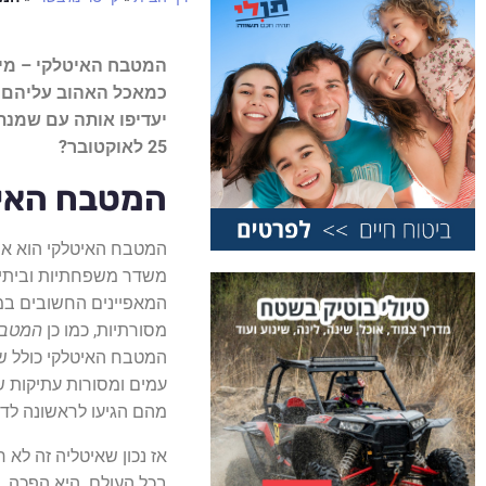
המטבח האיטלקי – מי
כמאכל האהוב עליהם בי
יעדיפו אותה עם שמנת
25 לאוקטובר?
המטבח האי
המטבח האיטלקי הוא אח
משדר משפחתיות וביתיות
המאפיינים החשובים במט
מסורתיות, כמו כן
המטבח
המטבח האיטלקי כולל שיל
עמים ומסורות עתיקות ש
מהם הגיעו לראשונה לדוג
אז נכון שאיטליה זה לא 
בכל העולם. היא הפכה ל