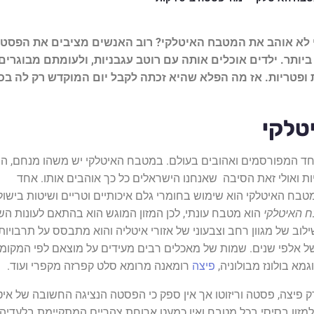
 לא אוהב את המטבח האיטלקי? רוב האנשים מציבים את הפסט
ותר. ילדים אוכלים אותה עם רוטב עגבניות, ולעומתם מבוגרים
 ופטריות. אז מה הפלא שהיא זכתה לקבל יום המוקדש רק לה בכ
טלקי
ד המפורסמים ואהובים בעולם. במטבח האיטלקי יש משהו מנחם, הו
 ואולי זאת הסיבה שאנחנו הישראלים כל כך אוהבים אותו. אחד
בח האיטלקי הוא שימוש בחומרי גלם איכותיים וטריים ושיטות בישול
 האיטלקי
הוא מטבח עונתי, לכן המזון המוגש הוא בהתאם לעונות הש
וב של מגוון רחב וצבעוני של אזורי איטליה והוא מתבסס על תרבויות,
ל אלפי שנים. שמות של מאכלים רבים מעידים על מוצאם לפי המקומ
מא בולונז מבולוניה,
פיצה
רומאנה מרומא סלט קפרזה מקפרי ועוד.
רק פיצה, פסטה וריזוטו אך אין ספק כי הפסטה הנציגה החשובה של איט
מזון בסיסי בכל מטבח ואין כמעט ארוחת צהריים המתקיימת בלעדיה.