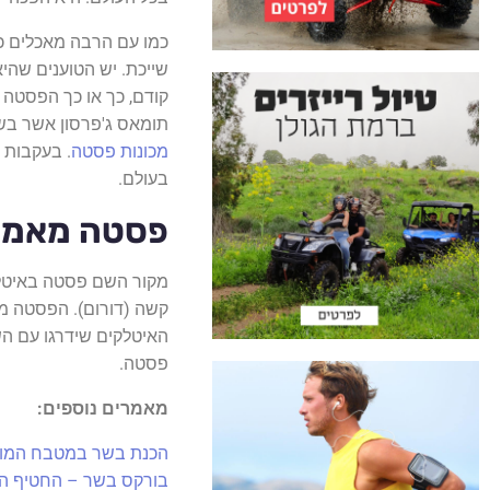
כמו עם הרבה מאכלים כך
שייכת. יש הטוענים שהי
קודם, כך או כך הפסטה 
תומאס ג'פרסון אשר בשנת 1789 סיים את תפקידו כשגריר צרפת ושב לארצות הברי
מכונות פסטה
. בעקבות 
בעולם.
פסטה מאמא
מקור השם פסטה באיטלק
קשה (דורום). הפסטה מ
האיטלקים שידרגו עם הש
פסטה.
מאמרים נוספים:
הכנת בשר במטבח המוד
בורקס בשר – החטיף הכי