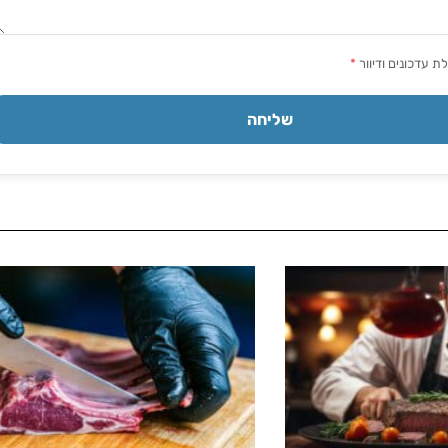
 עדכונים ודיוור
*
שליחה